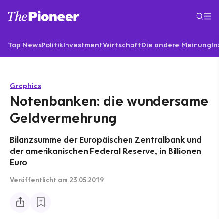
Top News
Politik
Investment
Wirtschaft
Die andere Meinung
In
Graphics
Notenbanken: die wundersame
Geldvermehrung
Bilanzsumme der Europäischen Zentralbank und
der amerikanischen Federal Reserve, in Billionen
Euro
Veröffentlicht
am 23.05.2019