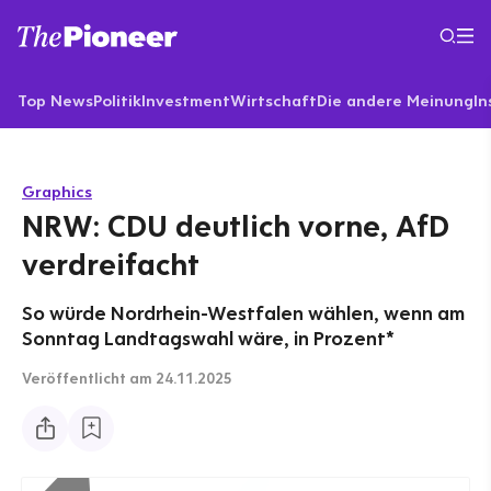
Top News
Politik
Investment
Wirtschaft
Die andere Meinung
In
Graphics
NRW: CDU deutlich vorne, AfD
verdreifacht
So würde Nordrhein-Westfalen wählen, wenn am
Sonntag Landtagswahl wäre, in Prozent*
Veröffentlicht
am 24.11.2025