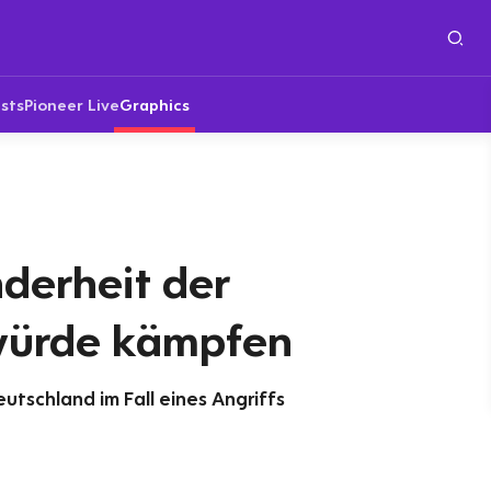
sts
Pioneer Live
Graphics
derheit der
würde kämpfen
tschland im Fall eines Angriffs