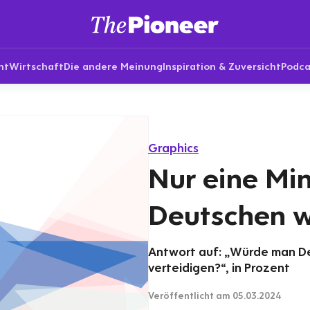
nt
Wirtschaft
Die andere Meinung
Inspiration & Zuversicht
Podca
Graphics
Nur eine Min
Deutschen 
Antwort auf: „Würde man Deu
verteidigen?“, in Prozent
Veröffentlicht
am 05.03.2024