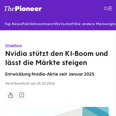
Top News
Politik
Investment
Wirtschaft
Die andere Meinung
In
Graphics
Nvidia stützt den KI-Boom und
lässt die Märkte steigen
Entwicklung Nvidia-Aktie seit Januar 2025
Veröffentlicht
am 25.02.2026