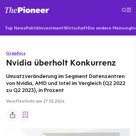
Top News
Politik
Investment
Wirtschaft
Die andere Meinung
In
Graphics
Nvidia überholt Konkurrenz
Umsatzveränderung im Segment Datenzentren
von Nvidia, AMD und Intel im Vergleich (Q2 2022
zu Q2 2023), in Prozent
Veröffentlicht
am 27.02.2024