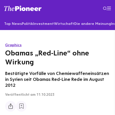
Top News
Politik
Investment
Wirtschaft
Die andere Meinung
In
Graphics
Obamas „Red-Line“ ohne
Wirkung
Bestätigte Vorfälle von Chemiewaffeneinsätzen
in Syrien seit Obamas Red-Line Rede im August
2012
Veröffentlicht
am 11.10.2023