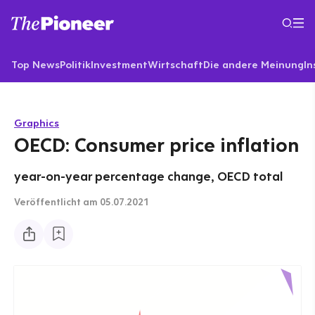
Top News
Politik
Investment
Wirtschaft
Die andere Meinung
In
Graphics
OECD: Consumer price inflation
year-on-year percentage change, OECD total
Veröffentlicht
am 05.07.2021