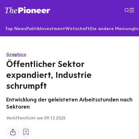
Top News
Politik
Investment
Wirtschaft
Die andere Meinung
In
Graphics
Öffentlicher Sektor
expandiert, Industrie
schrumpft
Entwicklung der geleisteten Arbeitsstunden nach
Sektoren
Veröffentlicht
am 09.12.2025