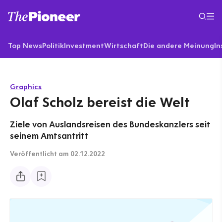
Top News
Politik
Investment
Wirtschaft
Die andere Meinung
In
Graphics
Olaf Scholz bereist die Welt
Ziele von Auslandsreisen des Bundeskanzlers seit
seinem Amtsantritt
Veröffentlicht
am 02.12.2022