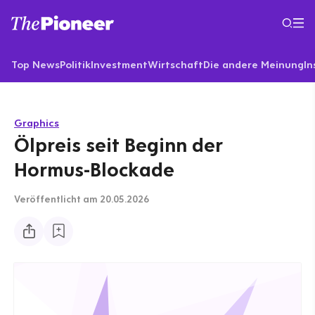
Top News
Politik
Investment
Wirtschaft
Die andere Meinung
In
Graphics
Ölpreis seit Beginn der
Hormus-Blockade
Veröffentlicht
am 20.05.2026