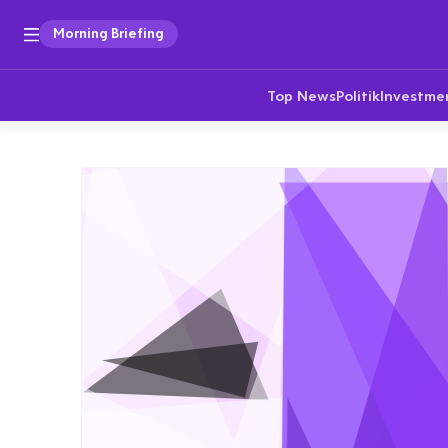
Morning Briefing
Top News
Politik
Investme