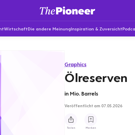
nt
Wirtschaft
Die andere Meinung
Inspiration & Zuversicht
Podca
Graphics
Ölreserven
in Mio. Barrels
Veröffentlicht
am 07.05.2026
Teilen
Merken