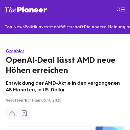
Top News
Politik
Investment
Wirtschaft
Die andere Meinung
In
Graphics
OpenAI-Deal lässt AMD neue
Höhen erreichen
Entwicklung der AMD-Aktie in den vergangenen
48 Monaten, in US-Dollar
Veröffentlicht
am 06.10.2025