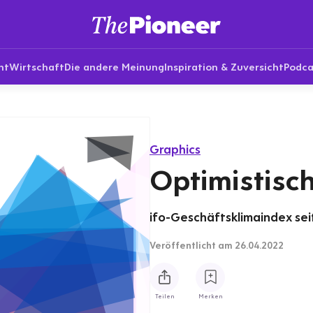
nt
Wirtschaft
Die andere Meinung
Inspiration & Zuversicht
Podca
Graphics
Optimistisc
ifo-Geschäftsklimaindex sei
Veröffentlicht
am 26.04.2022
Teilen
Merken