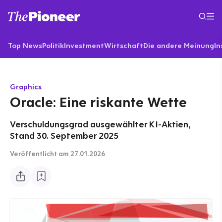
Top News
Politik
Investment
Wirtschaft
Die andere Meinung
In
Graphics
Oracle: Eine riskante Wette
Verschuldungsgrad ausgewählter KI-Aktien,
Stand 30. September 2025
Veröffentlicht
am 27.01.2026