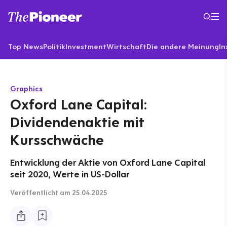
Top News
Politik
Investment
Wirtschaft
Die andere Meinung
In
Graphics
Oxford Lane Capital:
Dividendenaktie mit
Kursschwäche
Entwicklung der Aktie von Oxford Lane Capital
seit 2020, Werte in US-Dollar
Veröffentlicht
am 25.04.2025