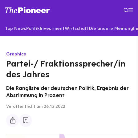
Top News
Politik
Investment
Wirtschaft
Die andere Meinung
In
Graphics
Partei-/ Fraktionssprecher/in
des Jahres
Die Rangliste der deutschen Politik, Ergebnis der
Abstimmung in Prozent
Veröffentlicht
am 26.12.2022