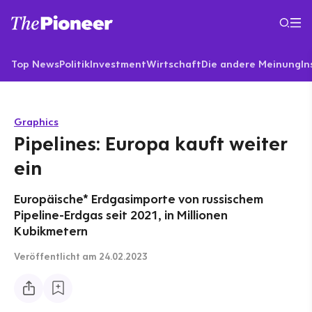
Top News
Politik
Investment
Wirtschaft
Die andere Meinung
In
Graphics
Pipelines: Europa kauft weiter
ein
Europäische* Erdgasimporte von russischem
Pipeline-Erdgas seit 2021, in Millionen
Kubikmetern
Veröffentlicht
am 24.02.2023