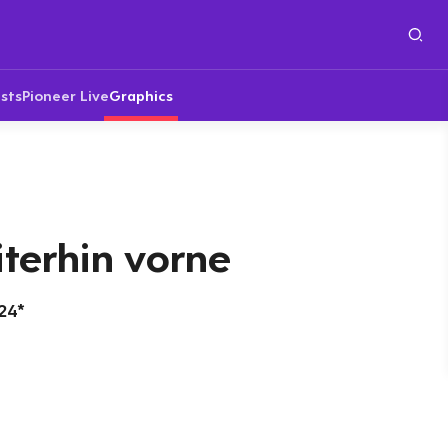
sts
Pioneer Live
Graphics
iterhin vorne
24*