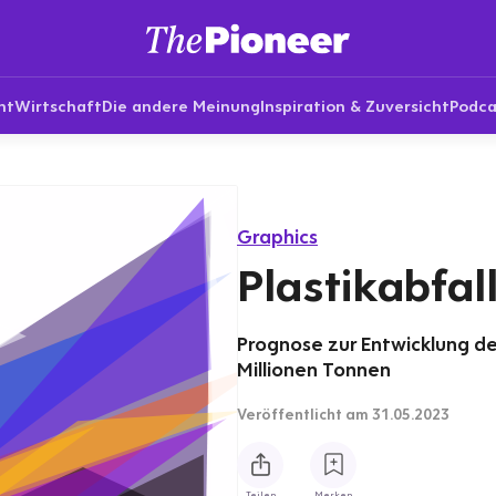
nt
Wirtschaft
Die andere Meinung
Inspiration & Zuversicht
Podca
Graphics
Plastikabfall
Prognose zur Entwicklung des
Millionen Tonnen
Veröffentlicht
am 31.05.2023
Teilen
Merken