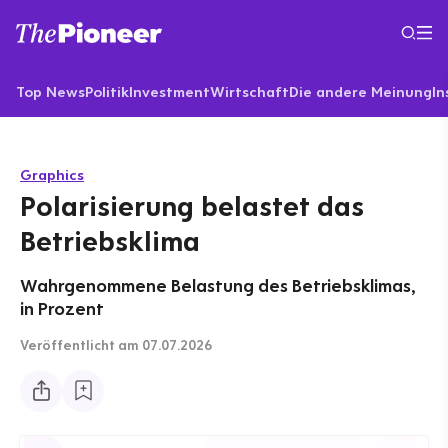
Top News
Politik
Investment
Wirtschaft
Die andere Meinung
In
Graphics
Polarisierung belastet das
Betriebsklima
Wahrgenommene Belastung des Betriebsklimas,
in Prozent
Veröffentlicht
am 07.07.2026