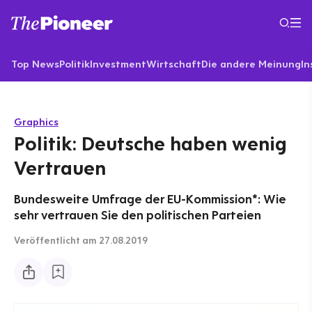
Top News
Politik
Investment
Wirtschaft
Die andere Meinung
In
Graphics
Politik: Deutsche haben wenig
Vertrauen
Bundesweite Umfrage der EU-Kommission*: Wie
sehr vertrauen Sie den politischen Parteien
Veröffentlicht
am 27.08.2019