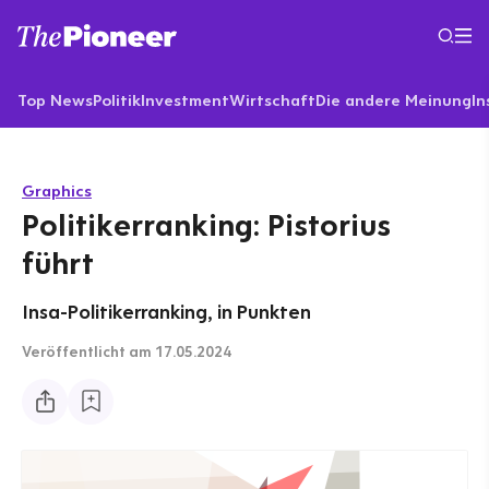
Top News
Politik
Investment
Wirtschaft
Die andere Meinung
In
Graphics
Politikerranking: Pistorius
führt
Insa-Politikerranking, in Punkten
Veröffentlicht
am 17.05.2024