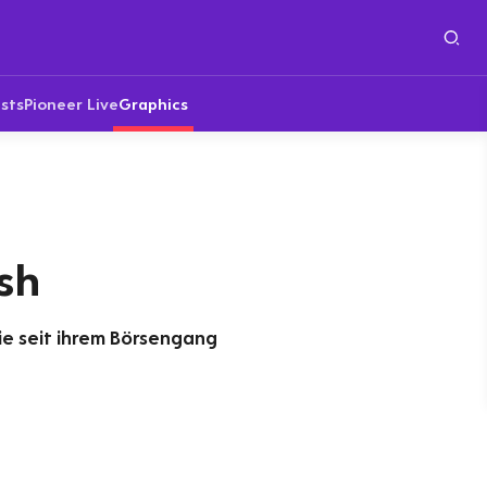
sts
Pioneer Live
Graphics
sh
ie seit ihrem Börsengang