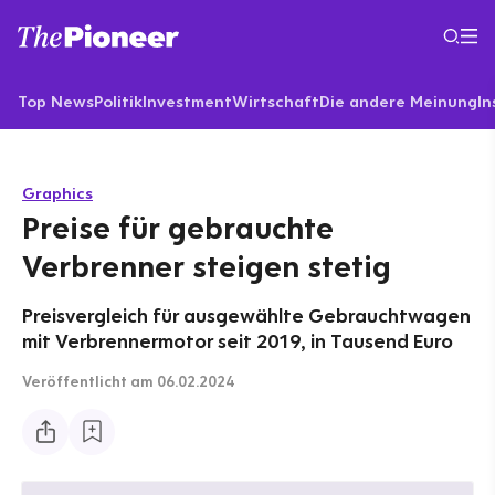
Top News
Politik
Investment
Wirtschaft
Die andere Meinung
In
Graphics
Preise für gebrauchte
Verbrenner steigen stetig
Preisvergleich für ausgewählte Gebrauchtwagen
mit Verbrennermotor seit 2019, in Tausend Euro
Veröffentlicht
am 06.02.2024