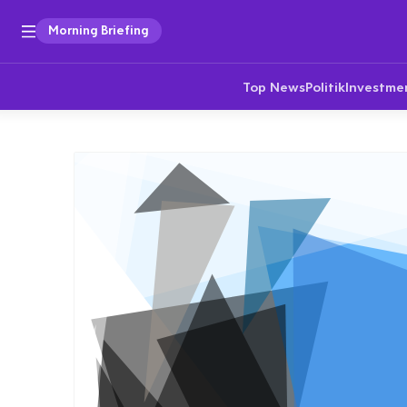
Morning Briefing
Top News
Politik
Investme