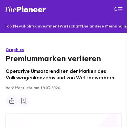
Top News
Politik
Investment
Wirtschaft
Die andere Meinung
In
Graphics
Premiummarken verlieren
Operative Umsatzrenditen der Marken des
Volkswagenkonzerns und von Wettbewerbern
Veröffentlicht
am 18.03.2026