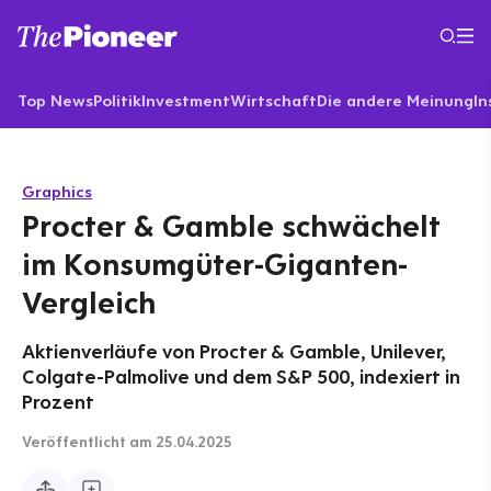
Top News
Politik
Investment
Wirtschaft
Die andere Meinung
In
Graphics
Procter & Gamble schwächelt
im Konsumgüter-Giganten-
Vergleich
Aktienverläufe von Procter & Gamble, Unilever,
Colgate-Palmolive und dem S&P 500, indexiert in
Prozent
Veröffentlicht
am 25.04.2025