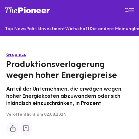
Top News
Politik
Investment
Wirtschaft
Die andere Meinung
In
Graphics
Produktionsverlagerung
wegen hoher Energiepreise
Anteil der Unternehmen, die erwägen wegen
hoher Energiekosten abzuwandern oder sich
inländisch einzuschränken, in Prozent
Veröffentlicht
am 02.08.2024