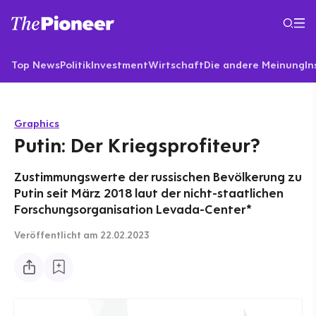
Top News
Politik
Investment
Wirtschaft
Die andere Meinung
In
Graphics
Putin: Der Kriegsprofiteur?
Zustimmungswerte der russischen Bevölkerung zu
Putin seit März 2018 laut der nicht-staatlichen
Forschungsorganisation Levada-Center*
Veröffentlicht
am 22.02.2023