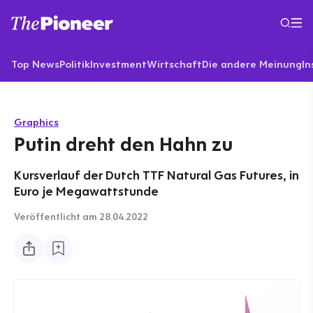
Top News
Politik
Investment
Wirtschaft
Die andere Meinung
In
Graphics
Putin dreht den Hahn zu
Kursverlauf der Dutch TTF Natural Gas Futures, in
Euro je Megawattstunde
Veröffentlicht
am 28.04.2022