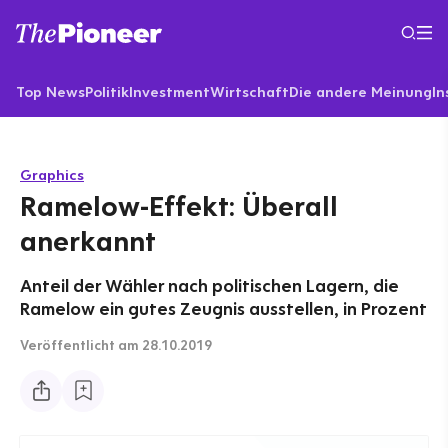
Top News
Politik
Investment
Wirtschaft
Die andere Meinung
In
Graphics
Ramelow-Effekt: Überall
anerkannt
Anteil der Wähler nach politischen Lagern, die
Ramelow ein gutes Zeugnis ausstellen, in Prozent
Veröffentlicht
am 28.10.2019