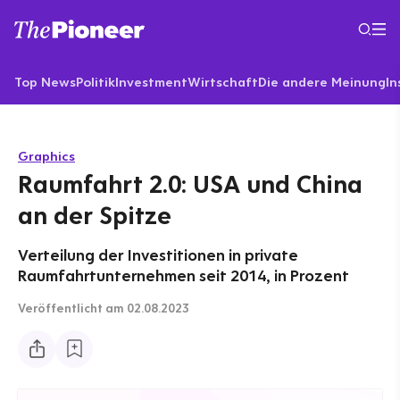
Top News
Politik
Investment
Wirtschaft
Die andere Meinung
In
Graphics
Raumfahrt 2.0: USA und China
an der Spitze
Verteilung der Investitionen in private
Raumfahrtunternehmen seit 2014, in Prozent
Veröffentlicht
am 02.08.2023