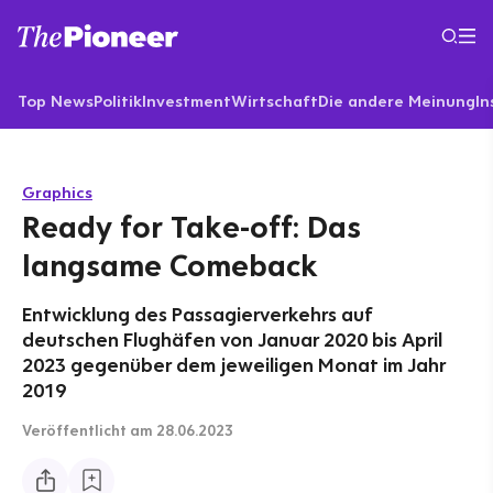
Top News
Politik
Investment
Wirtschaft
Die andere Meinung
In
Graphics
Ready for Take-off: Das
langsame Comeback
Entwicklung des Passagierverkehrs auf
deutschen Flughäfen von Januar 2020 bis April
2023 gegenüber dem jeweiligen Monat im Jahr
2019
Veröffentlicht
am 28.06.2023