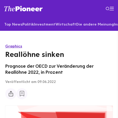
Top News
Politik
Investment
Wirtschaft
Die andere Meinung
In
Graphics
Reallöhne sinken
Prognose der OECD zur Veränderung der
Reallöhne 2022, in Prozent
Veröffentlicht
am 09.06.2022