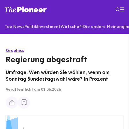
Top News
Politik
Investment
Wirtschaft
Die andere Meinung
In
Graphics
Regierung abgestraft
Umfrage: Wen würden Sie wählen, wenn am
Sonntag Bundestagswahl wäre? In Prozent
Veröffentlicht
am 01.06.2026