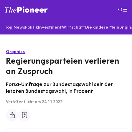
Top News
Politik
Investment
Wirtschaft
Die andere Meinung
In
Graphics
Regierungsparteien verlieren
an Zuspruch
Forsa-Umfrage zur Bundestagswahl seit der
letzten Bundestagswahl, in Prozent
Veröffentlicht
am 24.11.2022