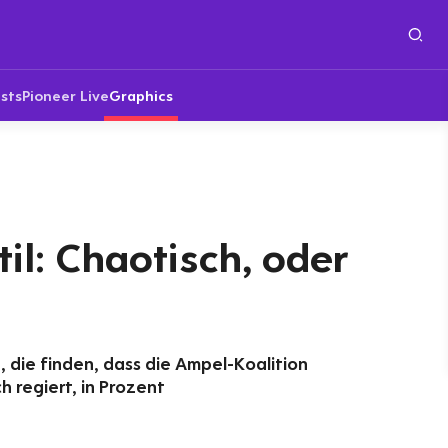
sts
Pioneer Live
Graphics
il: Chaotisch, oder
3, die finden, dass die Ampel-Koalition
h regiert, in Prozent