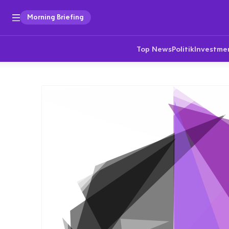
Morning Briefing
Top News
Politik
Investme