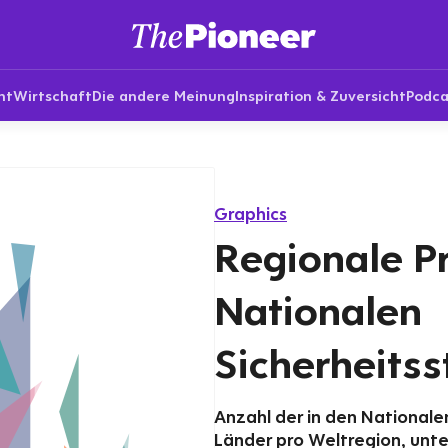
nt
Wirtschaft
Die andere Meinung
Inspiration & Zuversicht
Podca
Graphics
Regionale Pr
Nationalen
Sicherheitss
Anzahl der in den Nationale
Länder pro Weltregion, unt