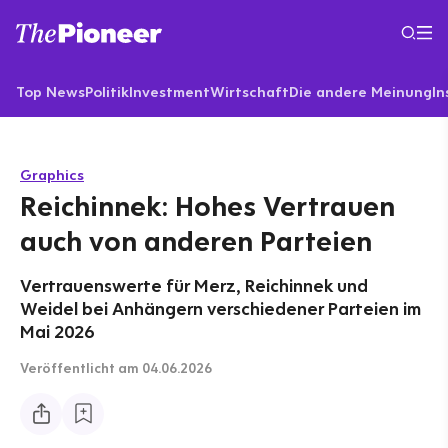
Top News
Politik
Investment
Wirtschaft
Die andere Meinung
In
Graphics
Reichinnek: Hohes Vertrauen
auch von anderen Parteien
Vertrauenswerte für Merz, Reichinnek und
Weidel bei Anhängern verschiedener Parteien im
Mai 2026
Veröffentlicht
am 04.06.2026