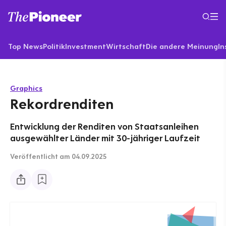
Top News
Politik
Investment
Wirtschaft
Die andere Meinung
In
Graphics
Rekordrenditen
Entwicklung der Renditen von Staatsanleihen
ausgewählter Länder mit 30-jähriger Laufzeit
Veröffentlicht
am 04.09.2025