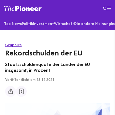
Top News
Politik
Investment
Wirtschaft
Die andere Meinung
In
Graphics
Rekordschulden der EU
Staatsschuldenquote der Länder der EU
insgesamt, in Prozent
Veröffentlicht
am 15.12.2021