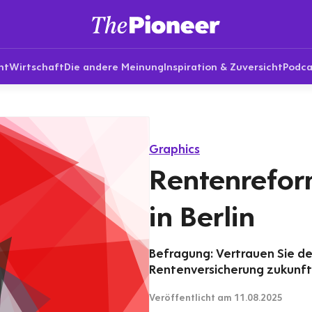
nt
Wirtschaft
Die andere Meinung
Inspiration & Zuversicht
Podca
Graphics
Rentenrefor
in Berlin
Befragung: Vertrauen Sie de
Rentenversicherung zukunft
Veröffentlicht
am 11.08.2025