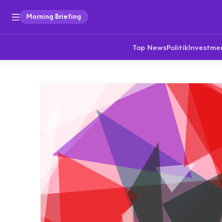
Morning Briefing
Top News
Politik
Investme