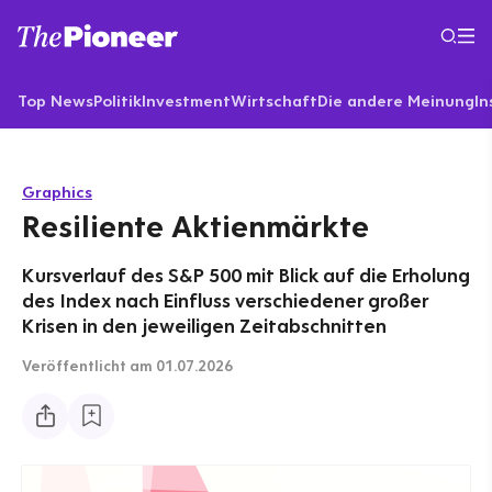
Top News
Politik
Investment
Wirtschaft
Die andere Meinung
In
Graphics
Resiliente Aktienmärkte
Kursverlauf des S&P 500 mit Blick auf die Erholung
des Index nach Einfluss verschiedener großer
Krisen in den jeweiligen Zeitabschnitten
Veröffentlicht
am 01.07.2026