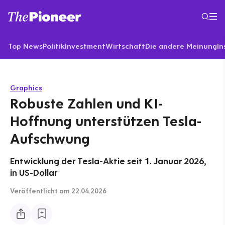
Top News
Politik
Investment
Wirtschaft
Die andere Meinung
In
Graphics
Robuste Zahlen und KI-
Hoffnung unterstützen Tesla-
Aufschwung
Entwicklung der Tesla-Aktie seit 1. Januar 2026,
in US-Dollar
Veröffentlicht
am 22.04.2026