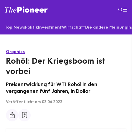
Top News
Politik
Investment
Wirtschaft
Die andere Meinung
In
Graphics
Rohöl: Der Kriegsboom ist
vorbei
Preisentwicklung für WTI Rohöl in den
vergangenen fünf Jahren, in Dollar
Veröffentlicht
am 03.04.2023