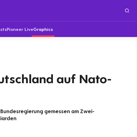
sts
Pioneer Live
Graphics
utschland auf Nato-
 Bundesregierung gemessen am Zwei-
liarden