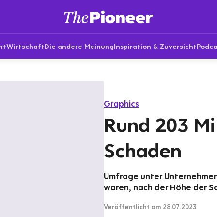
nt
Wirtschaft
Die andere Meinung
Inspiration & Zuversicht
Podca
Graphics
Rund 203 Mil
Schaden
Umfrage unter Unternehmen,
waren, nach der Höhe der Sch
Veröffentlicht
am 28.07.2023