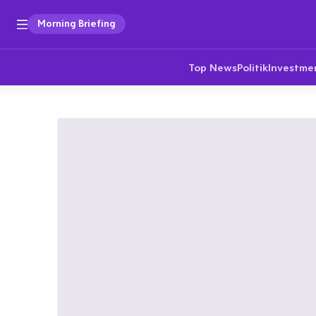
Morning Briefing
Top News
Politik
Investme