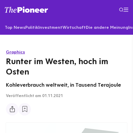
Top News
Politik
Investment
Wirtschaft
Die andere Meinung
In
Graphics
Runter im Westen, hoch im
Osten
Kohleverbrauch weltweit, in Tausend Terajoule
Veröffentlicht
am 01.11.2021