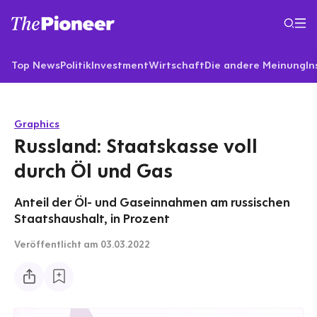
Top News
Politik
Investment
Wirtschaft
Die andere Meinung
In
Graphics
Russland: Staatskasse voll
durch Öl und Gas
Anteil der Öl- und Gaseinnahmen am russischen
Staatshaushalt, in Prozent
Veröffentlicht
am 03.03.2022