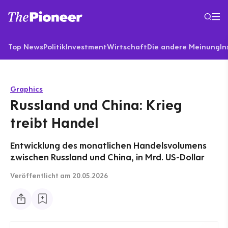
Top News
Politik
Investment
Wirtschaft
Die andere Meinung
In
Graphics
Russland und China: Krieg
treibt Handel
Entwicklung des monatlichen Handelsvolumens
zwischen Russland und China, in Mrd. US-Dollar
Veröffentlicht
am 20.05.2026